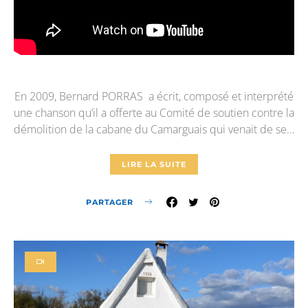
En 2009, Bernard PORRAS a écrit, composé et interprété
une chanson qu’il a offerte au Comité de soutien contre la
démolition de la cabane du Camarguais qui venait de se…
LIRE LA SUITE
PARTAGER