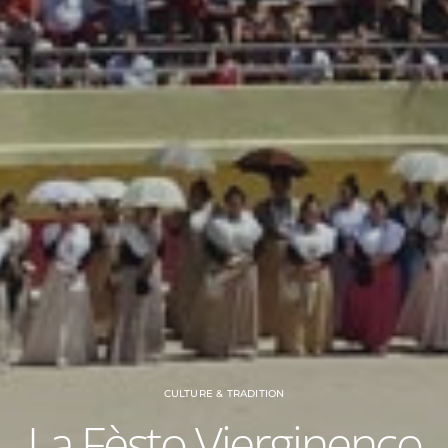
CULTURE & TRADITION
La Fèsto Vierginenco