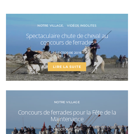
NOTRE VILLAGE
VIDÉOS INSOLITES
Spectaculaire chute de cheval au
concours de ferrades
30 OCTOBRE 2019
LIRE LA SUITE
NOTRE VILLAGE
Concours de ferrades pour la Fête de la
Maintenance
30 OCTOBRE 2019