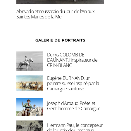
Abrivado et roussataio du jour de l’An aux
Saintes Maries de la Mer
GALERIE DE PORTRAITS
Denys COLOMB DE
DAUNANT, l’inspirateur de
CRIN-BLANC
Eugène BURNAND, un
peintre suisse inspiré par la
Camargue saintoise
Joseph d’Arbaud Poète et
Gentilhomme de Camargue
Hermann Paul, le concepteur
de la Croix de Camargue