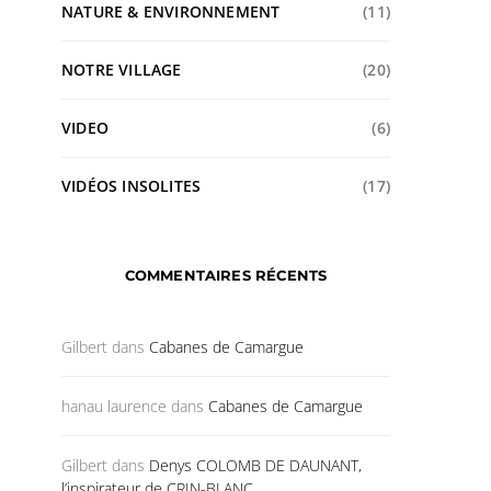
NATURE & ENVIRONNEMENT
(11)
NOTRE VILLAGE
(20)
VIDEO
(6)
VIDÉOS INSOLITES
(17)
COMMENTAIRES RÉCENTS
Gilbert
dans
Cabanes de Camargue
hanau laurence
dans
Cabanes de Camargue
Gilbert
dans
Denys COLOMB DE DAUNANT,
l’inspirateur de CRIN-BLANC